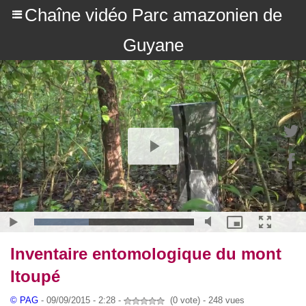
Chaîne vidéo Parc amazonien de
Guyane
Inventaire entomologique du mont
Itoupé
© PAG
- 09/09/2015 - 2:28 -
(0 vote) - 248 vues